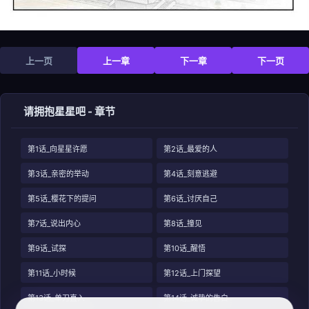
上一页
上一章
下一章
下一页
请拥抱星星吧 - 章节
第1话_向星星许愿
第2话_最爱的人
第3话_亲密的举动
第4话_刻意逃避
第5话_樱花下的提问
第6话_讨厌自己
第7话_说出内心
第8话_撞见
第9话_试探
第10话_醒悟
第11话_小时候
第12话_上门探望
第13话_单刀直入
第14话_诚挚的告白