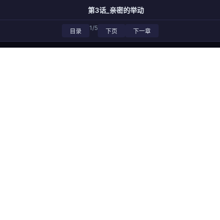
第3话_亲密的举动
1/5
目录
下页
下一章