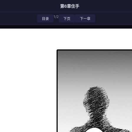
第6章住手
1/2
目录
下页
下一章