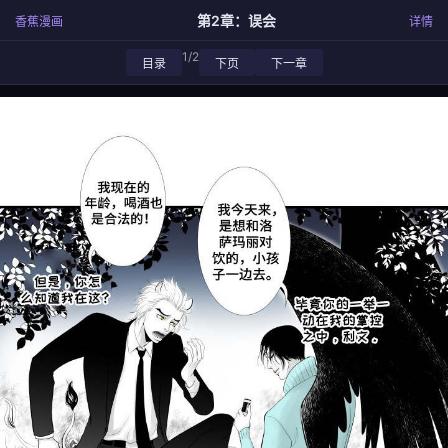
第2章：误会
香蕉漫画
详情
1/2
目录
下页
下一章