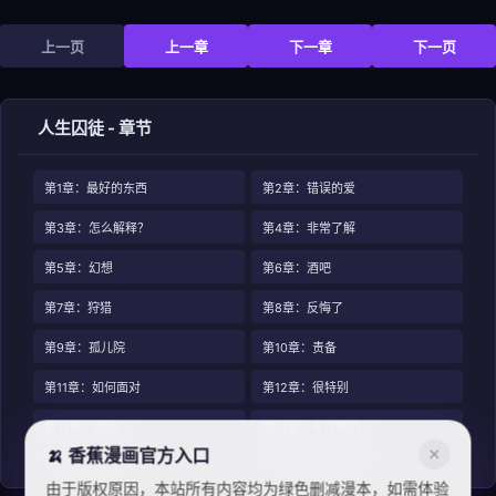
上一页
上一章
下一章
下一页
人生囚徒 - 章节
第1章：最好的东西
第2章：错误的爱
第3章：怎么解释？
第4章：非常了解
第5章：幻想
第6章：酒吧
第7章：狩猎
第8章：反悔了
第9章：孤儿院
第10章：责备
第11章：如何面对
第12章：很特别
第13章：暖和
第14章：无可救药
🍌 香蕉漫画官方入口
✕
第15章：都怪你
第16章：闪现的记忆
由于版权原因，本站所有内容均为绿色删减漫本，如需体验