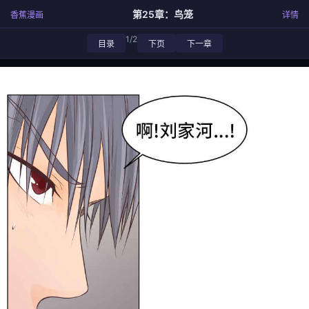
第25章：鸟笼
香蕉漫画
详情
1/2
目录
下页
下一章