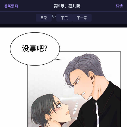
第9章：孤儿院
香蕉漫画
详情
1/2
目录
下页
下一章